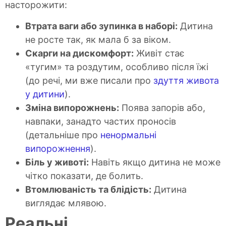
насторожити:
Втрата ваги або зупинка в наборі:
Дитина
не росте так, як мала б за віком.
Скарги на дискомфорт:
Живіт стає
«тугим» та роздутим, особливо після їжі
(до речі, ми вже писали про
здуття живота
у дитини
).
Зміна випорожнень:
Поява запорів або,
навпаки, занадто частих проносів
(детальніше про
ненормальні
випорожнення
).
Біль у животі:
Навіть якщо дитина не може
чітко показати, де болить.
Втомлюваність та блідість:
Дитина
виглядає млявою.
Реальні