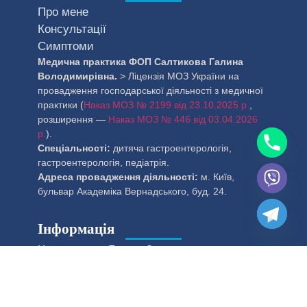
Про мене
Консультації
Симптоми
Медична практика ФОП Салтикова Галина
Володимирівна.
> Ліцензія МОЗ України на
провадження господарської діяльності з медичної
практики (
Наказ МОЗ № 2199 від 23.10.2025 р.
,
розширення —
Наказ МОЗ № 446 від 03.04.2026
р.
).
Спеціальності:
дитяча гастроентерологія,
гастроентерологія, педіатрія.
Адреса провадження діяльності:
м. Київ,
бульвар Академіка Вернадського, буд. 24.
Інформація
Чому доктор Галина?
Контакти
© 2025 Created by SEOGRUM.