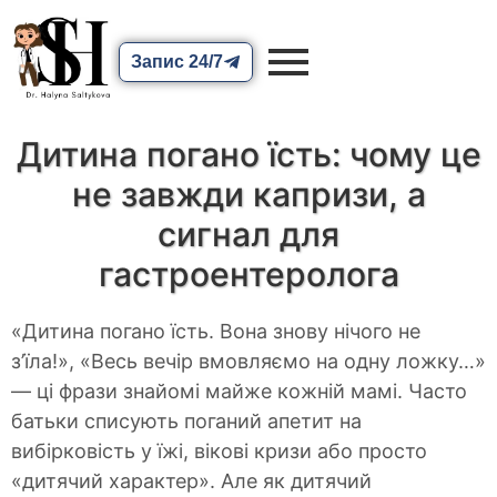
Запис 24/7
Дитина погано їсть: чому це
не завжди капризи, а
сигнал для
гастроентеролога
«Дитина погано їсть. Вона знову нічого не
з’їла!», «Весь вечір вмовляємо на одну ложку…»
— ці фрази знайомі майже кожній мамі. Часто
батьки списують поганий апетит на
вибірковість у їжі, вікові кризи або просто
«дитячий характер». Але як дитячий