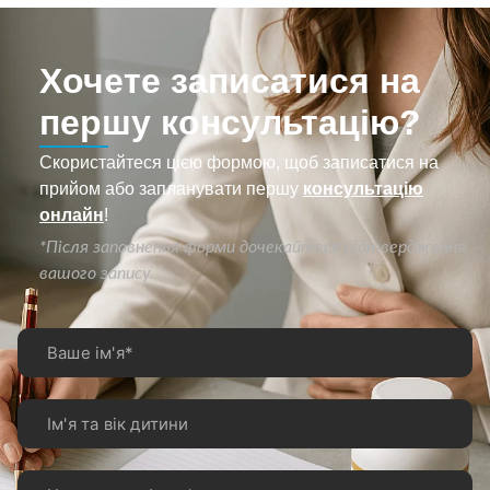
Хочете записатися на
першу консультацію?
Скористайтеся цією формою, щоб записатися на
прийом або запланувати першу
консультацію
онлайн
!
*Після заповнення форми дочекайтеся підтвердження
вашого запису.