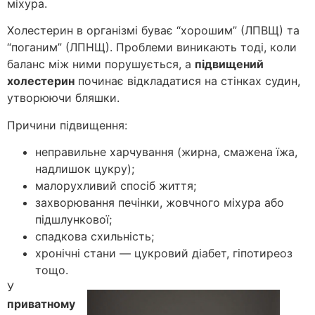
міхура.
Холестерин в організмі буває “хорошим” (ЛПВЩ) та
“поганим” (ЛПНЩ). Проблеми виникають тоді, коли
баланс між ними порушується, а
підвищений
холестерин
починає відкладатися на стінках судин,
утворюючи бляшки.
Причини підвищення:
неправильне харчування (жирна, смажена їжа,
надлишок цукру);
малорухливий спосіб життя;
захворювання печінки, жовчного міхура або
підшлункової;
спадкова схильність;
хронічні стани — цукровий діабет, гіпотиреоз
тощо.
У
приватному