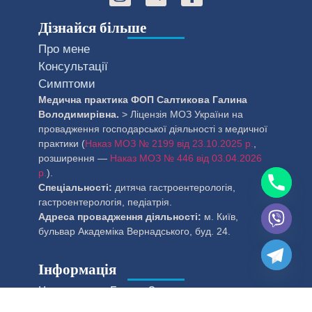
Дізнайся більше
Про мене
Консультації
Симптоми
Медична практика ФОП Салтикова Галина
Володимирівна.
> Ліцензія МОЗ України на
провадження господарської діяльності з медичної
практики (
Наказ МОЗ № 2199 від 23.10.2025 р.
,
розширення —
Наказ МОЗ № 446 від 03.04.2026
р.
).
Спеціальності:
дитяча гастроентерологія,
гастроентерологія, педіатрія.
Адреса провадження діяльності:
м. Київ,
бульвар Академіка Вернадського, буд. 24.
Інформація
Чому доктор Галина?
Контакти